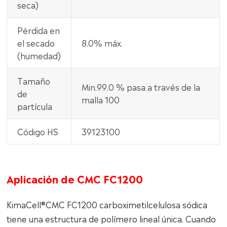
seca)
Pérdida en
el secado
8.0% máx.
(humedad)
Tamaño
Min.99.0 % pasa a través de la
de
malla 100
partícula
Código HS
39123100
Aplicación de CMC FC1200
KimaCell®CMC FC1200 carboximetilcelulosa sódica
tiene una estructura de polímero lineal única. Cuando