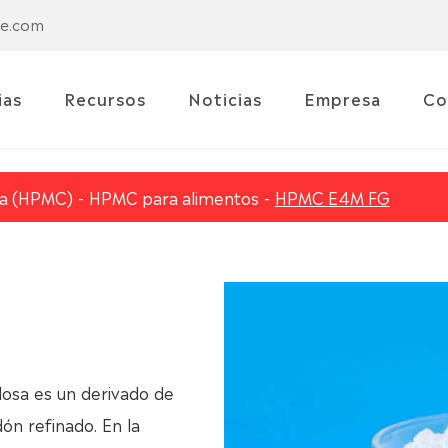
se.com
ias
Recursos
Noticias
Empresa
Co
osa (HPMC)
HPMC para alimentos
HPMC E4M FG
losa es un derivado de
ón refinado. En la