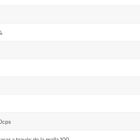
%
0cps
asar a través de la malla 100