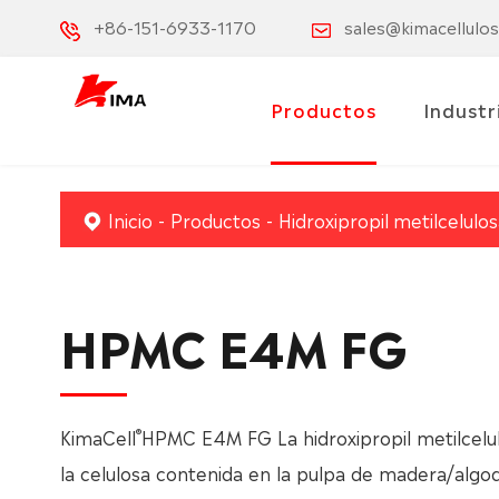
+86-151-6933-1170
sales@kimacellulo
Productos
Industr
Inicio
Productos
Hidroxipropil metilcelul
HPMC E4M FG
®
KimaCell
HPMC E4M FG La hidroxipropil metilcelu
la celulosa contenida en la pulpa de madera/algod