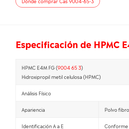
Dónde comprar Cas 9004-65-3
Especificación de HPMC 
HPMC E4M FG (
9004 65 3
)
Hidroxipropil metil celulosa (HPMC)
Análisis Físico
Apariencia
Polvo fibr
Identificación A a E
Conforme