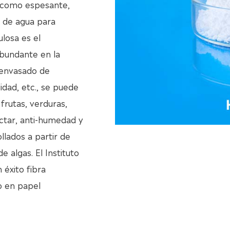
a como espesante,
n de agua para
ulosa es el
abundante en la
 envasado de
idad, etc., se puede
frutas, verduras,
ectar, anti-humedad y
llados a partir de
e algas. El Instituto
 éxito fibra
do en papel