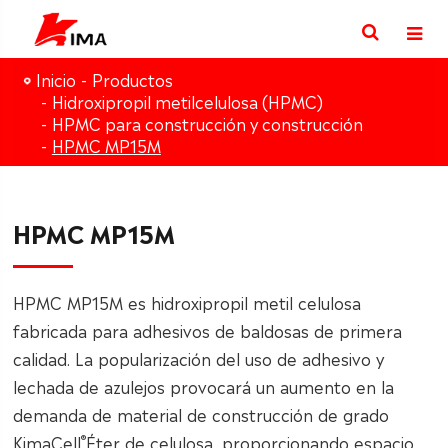
Inicio
Productos
Hidroxipropil metilcelulosa (HPMC)
HPMC para construcción y construcción
HPMC MP15M
HPMC MP15M
HPMC MP15M es hidroxipropil metil celulosa
fabricada para adhesivos de baldosas de primera
calidad. La popularización del uso de adhesivo y
lechada de azulejos provocará un aumento en la
demanda de material de construcción de grado
®
KimaCell
Éter de celulosa, proporcionando espacio